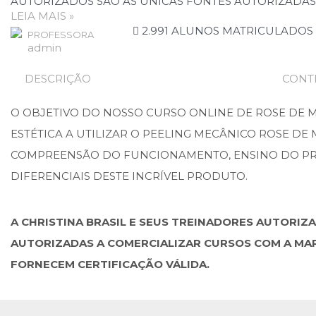
AUTORIZADOS SÃO AS ÚNICAS FONTES AUTORIZADAS
CURSO
LEIA MAIS »
TEÓRICO
2.991 ALUNOS MATRICULADOS
PROFESSORA
E
admin
PRÁTICO
–
DESCRIÇÃO
CONT
PEELING
ROSE
O OBJETIVO DO NOSSO CURSO ONLINE DE ROSE DE M
DE
ESTÉTICA A UTILIZAR O PEELING MECÂNICO ROSE DE
MER®️
(CANDIDATOS)
COMPREENSÃO DO FUNCIONAMENTO, ENSINO DO P
DIFERENCIAIS DESTE INCRÍVEL PRODUTO.
A CHRISTINA BRASIL E SEUS TREINADORES AUTORIZ
AUTORIZADAS A COMERCIALIZAR CURSOS COM A MARC
FORNECEM CERTIFICAÇÃO VÁLIDA.